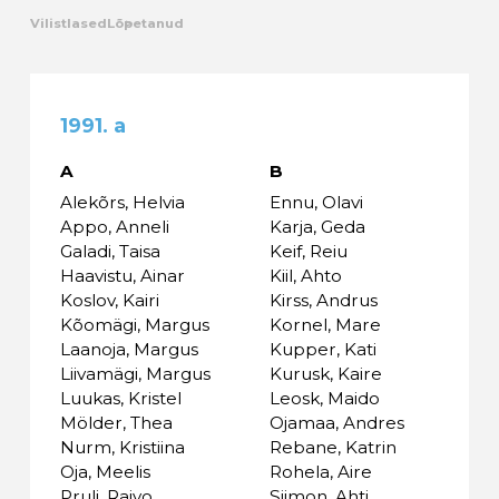
Vilistlased
Lõpetanud
Kalender
Galerii
1991. a
Tule tööle
A
B
Alekõrs, Helvia
Ennu, Olavi
Järelvalve
Appo, Anneli
Karja, Geda
Galadi, Taisa
Keif, Reiu
Haavistu, Ainar
Kiil, Ahto
Koslov, Kairi
Kirss, Andrus
Kõomägi, Margus
Kornel, Mare
Laanoja, Margus
Kupper, Kati
Liivamägi, Margus
Kurusk, Kaire
Luukas, Kristel
Leosk, Maido
Mölder, Thea
Ojamaa, Andres
Nurm, Kristiina
Rebane, Katrin
Oja, Meelis
Rohela, Aire
Pruli, Raivo
Siimon, Ahti