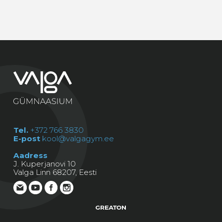
Tel.
+372 766 3830
E-post
kool@valgagym.ee
Aadress
J. Kuperjanovi 10
Valga Linn 68207, Eesti