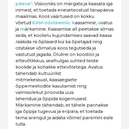
päeva“
. Visiooniks on märgata ja kaasata iga
inimest, et toetada eneseteostust tänapäeva
maailmas. Kooli väärtused on kokku
võetud
KAM-süsteemis:
k
aasamine,
a
vatus
ja
m
ärkamine. Kaasamise all peetakse silmas
seda, et koolielu kujundamises saavad kaasa
rääkida nii õpilased kui ka õpetajad ning
otsitakse võimalusi koos tegutseda ja
vastutust jagada. Oluline on koostöö ja
ettevõtlikkus, sealhulgas suhted teiste
koolide ja kohalike ettevõtetega. Avatus
tähendab kultuurilist
mitmekesisust, kaasaegsete
õppemeetodite kasutamist ning
valmisolekut proovida uusi
lahendusi ja õppida kogemusest.
Märkamine tähendab, et tähele pannakse
iga õppija tugevusi ja eripära, et toetada
tema arengut ja aidata võimel paremini esile
tulla.