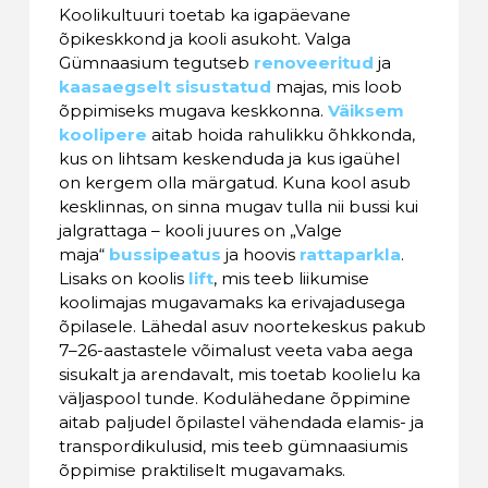
Koolikultuuri toetab ka igapäevane
õpikeskkond ja kooli asukoht. Valga
Gümnaasium tegutseb
renoveeritud
ja
kaasaegselt sisustatud
majas, mis loob
õppimiseks mugava keskkonna.
Väiksem
koolipere
aitab hoida rahulikku õhkkonda,
kus on lihtsam keskenduda ja kus igaühel
on kergem olla märgatud. Kuna kool asub
kesklinnas, on sinna mugav tulla nii bussi kui
jalgrattaga – kooli juures on „Valge
maja“
bussipeatus
ja hoovis
rattaparkla
.
Lisaks on koolis
lift
, mis teeb liikumise
koolimajas mugavamaks ka erivajadusega
õpilasele. Lähedal asuv noortekeskus pakub
7–26-aastastele võimalust veeta vaba aega
sisukalt ja arendavalt, mis toetab koolielu ka
väljaspool tunde. Kodulähedane õppimine
aitab paljudel õpilastel vähendada elamis- ja
transpordikulusid, mis teeb gümnaasiumis
õppimise praktiliselt mugavamaks.