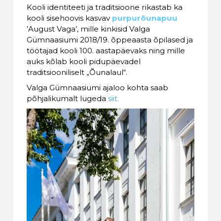
Kooli identiteeti ja traditsioone rikastab ka
kooli sisehoovis kasvav
purpurõunapuu
’August Vaga’, mille kinkisid Valga
Gümnaasiumi 2018/19. õppeaasta õpilased ja
töötajad kooli 100. aastapäevaks ning mille
auks kõlab kooli pidupäevadel
traditsiooniliselt „Õunalaul“.
Valga Gümnaasiumi ajaloo kohta saab
põhjalikumalt lugeda
siit.