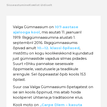
Sisseastumine
Koolist üldiselt
Kalender
Galerii
Valga Gümnaasium on
107-aastase
ajalooga kool
, mis asutati 11. jaanuaril
Tule tööle
1919. Riigigümnaasiumina alustati 1.
septembril 2016. Riigigümnaasiumis
Järelvalve
õpivad ainult
10.–12. klassi õpilased
,
mistõttu on kogu koolikeskkond kujundatud
just gümnasistide vajadusi silmas pidades.
Suurt rõhku pannakse iseseisvale
õppimisele, vastutusele ja teadlikule
arengule. Sel õppeaastal õpib koolis 153
õpilast.
Suur osa Valga Gümnaasiumi õpetajatest on
ise siin koolis õppinud, mis aitab hoida
kooliperet ühtsena ja traditsioone elus.
Kooli moto on
„Carpe Diem – kasuta