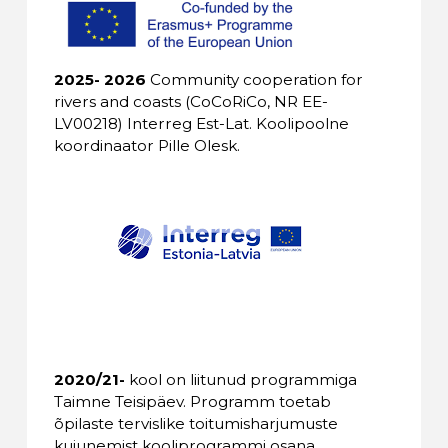
2025- 2026
Community cooperation for
rivers and coasts (CoCoRiCo, NR EE-
LV00218) Interreg Est-Lat. Koolipoolne
koordinaator Pille Olesk.
2020/21-
kool on liitunud programmiga
Taimne Teisipäev. Programm toetab
õpilaste tervislike toitumisharjumuste
kujunemist kooliprogrammi osana.