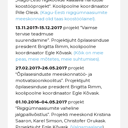
koostööprojekt“. Koolipoolne koordinaator
Pille Olesk.
(Kagu-Eesti riigigümnaasiumite
meeskonnad olid taas koostöölainel).
13.11.2017–15.12.2017
projekt “Vaimse
tervise teadmuse
suurendamine”. Projektijuht õpilasesinduse
president Brigitta Rimm, koolipoolne
koordinaator Egle Kõvask.
(Kõik on meie
peas, meie mõtetes, meie suhtumises).
27.02.2017–26.05.2017
projekt
“Õpilasesinduste meeskonnatöö- ja
motivatsioonikoolitus”. Projektijuht
õpilasesinduse president Brigitta Rimm,
koolipoolne koordinaator Egle Kõvask.
01.10.2016–04.05.2017
projekt
“Riigigümnaasiumite vaheline
jalgpallivõistlus”. Projekti meeskond Kristiina
Saaron, Karel Simson, Christofer Orukask.
Projektijuht Egle Kõvask.
(Valgamaalane
).