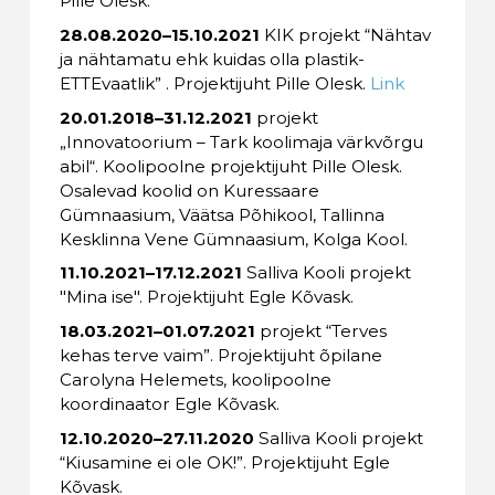
Pille Olesk.
28.08.2020–15.10.2021
KIK projekt “Nähtav
ja nähtamatu ehk kuidas olla plastik-
ETTEvaatlik” . Projektijuht Pille Olesk.
Link
20.01.2018–31.12.2021
projekt
„Innovatoorium – Tark koolimaja värkvõrgu
abil“. Koolipoolne projektijuht Pille Olesk.
Osalevad koolid on Kuressaare
Gümnaasium, Väätsa Põhikool, Tallinna
Kesklinna Vene Gümnaasium, Kolga Kool.
11.10.2021–17.12.2021
Salliva Kooli projekt
"Mina ise". Projektijuht Egle Kõvask.
18.03.2021–01.07.2021
projekt “Terves
kehas terve vaim”. Projektijuht õpilane
Carolyna Helemets, koolipoolne
koordinaator Egle Kõvask.
12.10.2020–27.11.2020
Salliva Kooli projekt
“Kiusamine ei ole OK!”. Projektijuht Egle
Kõvask.