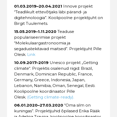
01.03.2019–20.04.2021
Innove projekt
“Teadlikult ettevõtjaks läbi pärand- ja
digitehnoloogia”. Koolipoolne projektijuht on
Birgit Tuulemets.
15.05.2019–1.11.2020
Teaduse
populariseerimise projekt
“Molekulaargastronoomia ja
segadustekitavad maitsed”. Projektijuht Pille
Olesk.
Link
10.09.2017–2019
Unesco projekt „Getting
climate“. Projektis osalenud riigid: Brazil,
Denmark, Dominican Republic, France,
Germany, Greece, Indonesia, Japan,
Lebanon, Namibia, Oman, Senegal, Eesti.
Koolipoolne koordinaator Pille
Olesk.
(Getting climate-ready).
06.01.2020–27.03.2020
“Oma silm on
kuningas”. Projektijuhid õpilased Erika Rääk
ja Adelina Travina, koolipoolne koordinaator