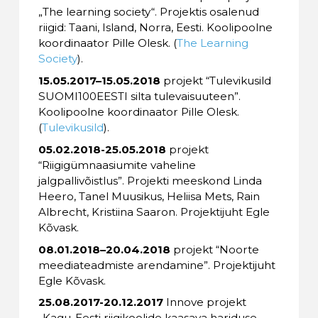
„The learning society“. Projektis osalenud
riigid: Taani, Island, Norra, Eesti. Koolipoolne
koordinaator Pille Olesk. (
The Learning
Society
).
15.05.2017–15.05.2018
projekt “Tulevikusild
SUOMI100EESTI silta tulevaisuuteen”.
Koolipoolne koordinaator Pille Olesk.
(
Tulevikusild
).
05.02.2018-25.05.2018
projekt
“Riigigümnaasiumite vaheline
jalgpallivõistlus”. Projekti meeskond Linda
Heero, Tanel Muusikus, Heliisa Mets, Rain
Albrecht, Kristiina Saaron. Projektijuht Egle
Kõvask.
08.01.2018–20.04.2018
projekt “Noorte
meediateadmiste arendamine”. Projektijuht
Egle Kõvask.
25.08.2017-20.12.2017
Innove projekt
„Kagu-Eesti riigikoolide kaasava hariduse