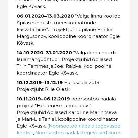
Egle Kõvask.
06.01.2020–13.03.2020
“Valga linna koolide
õpilasesinduste meeskonnatunde
kasvatamine”. Projektijuht õpilane Enrike
Margusonov, koolipoolne koordinaator Egle
Kõvask.
14.10.2020–31.01.2020
“Valga linna noorte
lauamänguõhtud”. Projektijuhid õpilased
Triin Tammes ja Joel Raidve, koolipoolne
koordinaator Egle Kõvask.
10.12.2019–13.12.19
Euroscola 2019.
Projektijuht Pille Olesk.
18.11.2019–06.12.2019
noorsootöö nädala
projekt “Hea enesetunde jaoks”.
Projektijuhid õpilased Karoliine Marinitševa
ja Mari-Liis Taniel, koolipoolne koordinaator
Egle Kõvask. (
Noorsootöö nädala tegevused
koolis 1
,
Noorsootöö nädala tegevused koolis