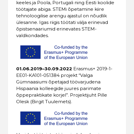
keeles ja Poola, Portugali ning Eesti koolide
töötajate abiga. STEMi õpetamine kiire
tehnoloogilise arengu ajastul on nõudlik
ülesanne. Igas riigis töötati välja erinevad
õpistsenaariumid erinevates STEM-
valdkondades.
01.06.2019–30.09.2022
Erasmus+ 2019-1-
EE01-KA101-051384 projekt “Valga
Gümnaasiumi õpetajad töövarjudena
Hispaania kolleegide juures parimate
õppepraktikate korjel”. Projektijuht Pille
Olesk (Birgit Tuulemets).