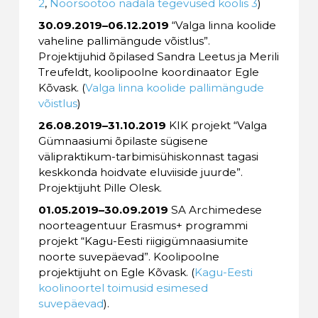
2
,
Noorsootöö nädala tegevused koolis 3
)
30.09.2019–06.12.2019
“Valga linna koolide
vaheline pallimängude võistlus”.
Projektijuhid õpilased Sandra Leetus ja Merili
Treufeldt, koolipoolne koordinaator Egle
Kõvask. (
Valga linna koolide pallimängude
võistlus
)
26.08.2019–31.10.2019
KIK projekt “Valga
Gümnaasiumi õpilaste sügisene
välipraktikum-tarbimisühiskonnast tagasi
keskkonda hoidvate eluviiside juurde”.
Projektijuht Pille Olesk.
01.05.2019–30.09.2019
SA Archimedese
noorteagentuur Erasmus+ programmi
projekt “Kagu-Eesti riigigümnaasiumite
noorte suvepäevad”. Koolipoolne
projektijuht on Egle Kõvask. (
Kagu-Eesti
koolinoortel toimusid esimesed
suvepäevad
).