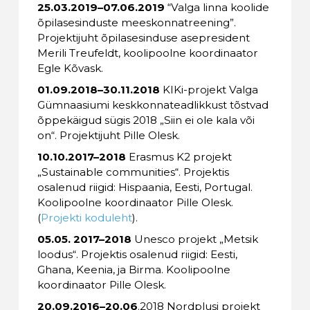
25.03.2019–07.06.2019
“Valga linna koolide
õpilasesinduste meeskonnatreening”.
Projektijuht õpilasesinduse asepresident
Merili Treufeldt, koolipoolne koordinaator
Egle Kõvask.
01.09.2018–30.11.2018
KIKi-projekt Valga
Gümnaasiumi keskkonnateadlikkust tõstvad
õppekäigud sügis 2018 „Siin ei ole kala või
on“. Projektijuht Pille Olesk.
10.10.2017–2018
Erasmus K2 projekt
„Sustainable communities“. Projektis
osalenud riigid: Hispaania, Eesti, Portugal.
Koolipoolne koordinaator Pille Olesk.
(
Projekti koduleht
).
05.05. 2017–2018
Unesco projekt „Metsik
loodus“. Projektis osalenud riigid: Eesti,
Ghana, Keenia, ja Birma. Koolipoolne
koordinaator Pille Olesk.
20.09.2016–20.06
.2018 Nordplusi projekt