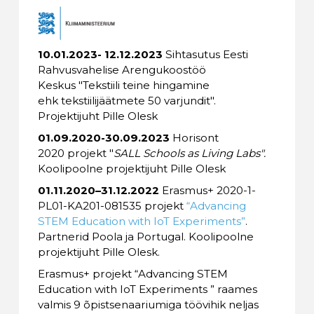
10.01.2023- 12.12.2023
Sihtasutus Eesti
Rahvusvahelise Arengukoostöö
Keskus "Tekstiili teine hingamine
ehk tekstiilijäätmete 50 varjundit".
Projektijuht Pille Olesk
01.09.2020-
30.09.2023
Horisont
2020 projekt "
SALL Schools as Living Labs".
Koolipoolne projektijuht Pille Olesk
01.11.2020–31.12.2022
Erasmus+ 2020-1-
PL01-KA201-081535 projekt
“Advancing
STEM Education with IoT Experiments
”
.
Partnerid Poola ja Portugal. Koolipoolne
projektijuht Pille Olesk.
Erasmus+ projekt “Advancing STEM
Education with IoT Experiments ” raames
valmis 9 õpistsenaariumiga töövihik neljas