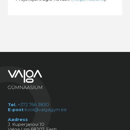
Tel.
+372 766 3830
E-post
kool@valgagym.ee
Aadress
J. Kuperjanovi 10
Valga Linn 68207, Eesti