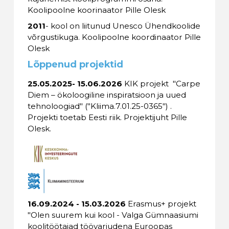
Koolipoolne koorinaator Pille Olesk
2011
- kool on liitunud Unesco Ühendkoolide
võrgustikuga. Koolipoolne koordinaator Pille
Olesk
Lõppenud projektid
25.05.2025- 15.06.2026
KIK projekt "Carpe
Diem – ökoloogiline inspiratsioon ja uued
tehnoloogiad" ("Kliima.7.01.25-0365") .
Projekti toetab Eesti riik. Projektijuht Pille
Olesk.
16.09.2024 - 15.03.2026
Erasmus+ projekt
"Olen suurem kui kool - Valga Gümnaasiumi
koolitöötajad töövarjudena Euroopas