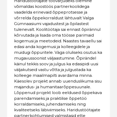
Haridustöötajate töövarjudeks olemine
võimaldas koostöös partnerkoolidega
vaadelda erinevaid õppeprotsesse ja
võrrelda õppekorraldust lähtuvalt Valga
Gümnaasiumi vajadustest ja õpilastest
tulenevalt. Koolitöötaja sai ennast õpirännul
kõrvutada ja lisada oma töösse parimaid
kogemusi ja meetodeid. Naastes tavaellu sai
edasi anda kogemusi ja kolleegidele ja
muidugi õppuritele. Väga oluliseks osutus ka
mugavussoonist väljaastumine. Õpirändel
käinul tekkis soov ja julgus ka edasipidi uusi
väljakutseid vastu võtta ja julgustada ka
kolleege maailmapilti avardama minna.
Käesolev projekt annab uuenduslikuma sisu
majandus- ja humanitaarõppesuunale.
Lõppenud projekt loob eeldused õppekava
parendamiseks ja praktilise õppetöö
korraldamiseks, juhendamiseks ning
kvaliteetseks läbiviimiseks. Haridustöötajate
partnerkohtumised valmistasid ette