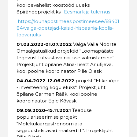
koolidevahelist koostööd uueks
õpirändeprojektiks.
Eesmärk ja tulemus
https://lounapostimees.postimees.ee/68401
84/valga-opetajad-kaisid-hispaania-koolis-
toovarjuks
01.03.2022-01.07.2022
Valga Valla Noorte
Omaalgatuslikud projektid "Loomapääste
tegevust tutvustava näituse valmistamine".
Projektijuht õpilane Alina-Lisett Anufijeva,
koolipoolne koordinaator Pille Olesk
04.04.2022-12.06.2022
projekt "Etiketiõpe
- investeering kogu eluks". Projektijuht
õpilane Carmen Rääk, koolipoolne
koordinaator Egle Kõvask.
09.09.2020–15.11.2021
Teaduse
populariseerimise projekt
“Molekulaargastronoomia ja
segadustekitavad maitsed II “. Projektijuht