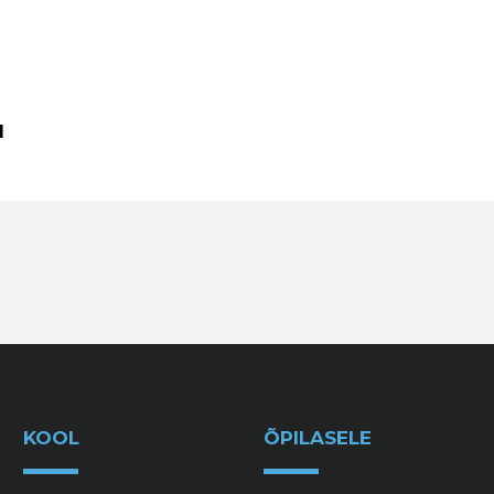
l
KOOL
ÕPILASELE