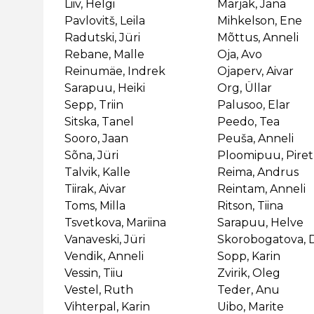
Liiv, Helgi
Marjak, Jana
Pavlovitš, Leila
Mihkelson, Ene
Radutski, Jüri
Mõttus, Anneli
Rebane, Malle
Oja, Avo
Reinumäe, Indrek
Ojaperv, Aivar
Sarapuu, Heiki
Org, Üllar
Sepp, Triin
Palusoo, Elar
Sitska, Tanel
Peedo, Tea
Sooro, Jaan
Peuša, Anneli
Sõna, Jüri
Ploomipuu, Piret
Talvik, Kalle
Reima, Andrus
Tiirak, Aivar
Reintam, Anneli
Toms, Milla
Ritson, Tiina
Tsvetkova, Mariina
Sarapuu, Helve
Vanaveski, Jüri
Skorobogatova, 
Vendik, Anneli
Sopp, Karin
Vessin, Tiiu
Zvirik, Oleg
Vestel, Ruth
Teder, Anu
Vihterpal, Karin
Uibo, Marite