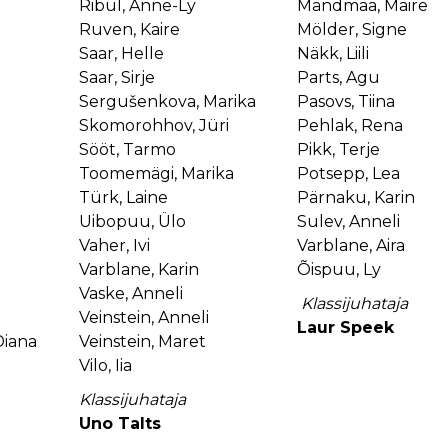
Ribul, Anne-Ly
Mändmaa, Maire
Ruven, Kaire
Mölder, Signe
Saar, Helle
Näkk, Liili
Saar, Sirje
Parts, Agu
Sergušenkova, Marika
Pasovs, Tiina
Skomorohhov, Jüri
Pehlak, Rena
Sööt, Tarmo
Pikk, Terje
Toomemägi, Marika
Potsepp, Lea
Türk, Laine
Pärnaku, Karin
Uibopuu, Ülo
Sulev, Anneli
Vaher, Ivi
Varblane, Aira
Varblane, Karin
Õispuu, Ly
Vaske, Anneli
Klassijuhataja
Veinstein, Anneli
Laur Speek
Diana
Veinstein, Maret
Vilo, Iia
Klassijuhataja
Uno Talts