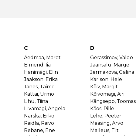
C
D
Aedmaa, Maret
Gerassimov, Valdo
Elmend, Iia
Jaansalu, Marge
Hanimägi, Elin
Jermakova, Galina
Jaakson, Erika
Karlson, Hele
Jänes, Taimo
Kõiv, Margit
Kattai, Urmo
Kõivomägi, Airi
Lihu, Tiina
Kängsepp, Toomas
Liivamägi, Angela
Käos, Pille
Närska, Erko
Lehe, Peeter
Raidla, Raivo
Maasing, Arvo
Rebane, Ene
Malleus, Tiit