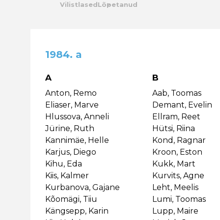
Vilistlased
Lõpetanud
Kalender
Galerii
1984. a
Tule tööle
A
B
Järelvalve
Anton, Remo
Aab, Toomas
Eliaser, Marve
Demant, Evelin
Hlussova, Anneli
Ellram, Reet
Jürine, Ruth
Hütsi, Riina
Kannimäe, Helle
Kond, Ragnar
Karjus, Diego
Kroon, Eston
Kihu, Eda
Kukk, Mart
Kiis, Kalmer
Kurvits, Agne
Kurbanova, Gajane
Leht, Meelis
Kõomägi, Tiiu
Lumi, Toomas
Kängsepp, Karin
Lupp, Maire