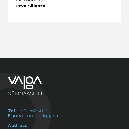
Urve Sillaste
Tel.
+372 766 3830
E-post
kool@valgagym.ee
Aadress