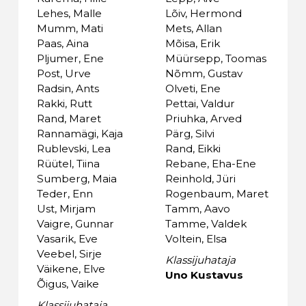
Lehes, Malle
Lõiv, Hermond
Mumm, Mati
Mets, Allan
Paas, Aina
Mõisa, Erik
Pljumer, Ene
Müürsepp, Toomas
Post, Urve
Nõmm, Gustav
Radsin, Ants
Olveti, Ene
Rakki, Rutt
Pettai, Valdur
Rand, Maret
Priuhka, Arved
Rannamägi, Kaja
Pärg, Silvi
Rublevski, Lea
Rand, Eikki
Rüütel, Tiina
Rebane, Eha-Ene
Sumberg, Maia
Reinhold, Jüri
Teder, Enn
Rogenbaum, Maret
Ust, Mirjam
Tamm, Aavo
Vaigre, Gunnar
Tamme, Valdek
Vasarik, Eve
Voltein, Elsa
Veebel, Sirje
Klassijuhataja
Väikene, Elve
Uno Kustavus
Õigus, Vaike
Klassijuhataja