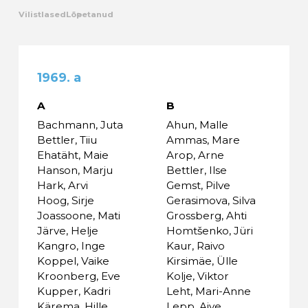
Vilistlased
Lõpetanud
Kalender
Galerii
1969. a
Tule tööle
A
B
Bachmann, Juta
Ahun, Malle
Järelvalve
Bettler, Tiiu
Ammas, Mare
Ehatäht, Maie
Arop, Arne
Hanson, Marju
Bettler, Ilse
Hark, Arvi
Gemst, Pilve
Hoog, Sirje
Gerasimova, Silva
Joassoone, Mati
Grossberg, Ahti
Järve, Helje
Homtšenko, Jüri
Kangro, Inge
Kaur, Raivo
Koppel, Vaike
Kirsimäe, Ülle
Kroonberg, Eve
Kolje, Viktor
Kupper, Kadri
Leht, Mari-Anne
Kärema, Hille
Lepp, Aive