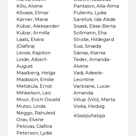
Kõiv, Alviine
Pantalon, Alla-Alma
Kõvask, Elmar
Pullerits, Lydia
Kärner, Marie
Saretok, Ida-Aliide
Kübar, Aleksander
Sisask, Eliise-Berta
Kübar, Armilla
Sollmann, Eha
Laats, Elviira
Stroše, Hildegard
(Glafiira)
Susi, Sinaida
Leosk, Kapiton
Säinas, Ksenia
Linde, Albert-
Teder, Amanda-
August
Alviine
Maalberg, Helga
Vadi, Adeele-
Madisson, Emilie
Leontine
Metsküla, Ernst
Varblane, Lucie-
Mihkelson, Leo
Amanda
Moor, Erich Osvald
Viilup (Vilo), Marta
Mutso, Linda
Voika, Hedvig
Neggo, Rahuleid
Klassijuhataja
Orav, Elviine
Pelovas, Glafiira
Peterson, Lydia