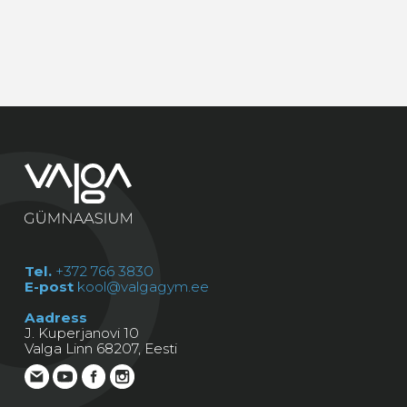
Tel.
+372 766 3830
E-post
kool@valgagym.ee
Aadress
J. Kuperjanovi 10
Valga Linn 68207, Eesti