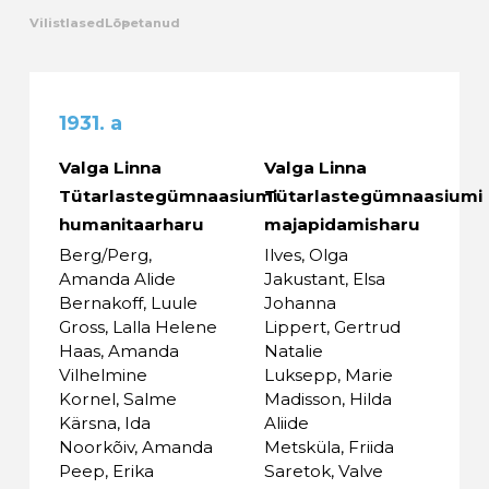
Vilistlased
Lõpetanud
Kalender
Galerii
1931. a
Tule tööle
Valga Linna
Valga Linna
Tütarlastegümnaasiumi
Tütarlastegümnaasiumi
Järelvalve
humanitaarharu
majapidamisharu
Berg/Perg,
Ilves, Olga
Amanda Alide
Jakustant, Elsa
Bernakoff, Luule
Johanna
Gross, Lalla Helene
Lippert, Gertrud
Haas, Amanda
Natalie
Vilhelmine
Luksepp, Marie
Kornel, Salme
Madisson, Hilda
Kärsna, Ida
Aliide
Noorkõiv, Amanda
Metsküla, Friida
Peep, Erika
Saretok, Valve