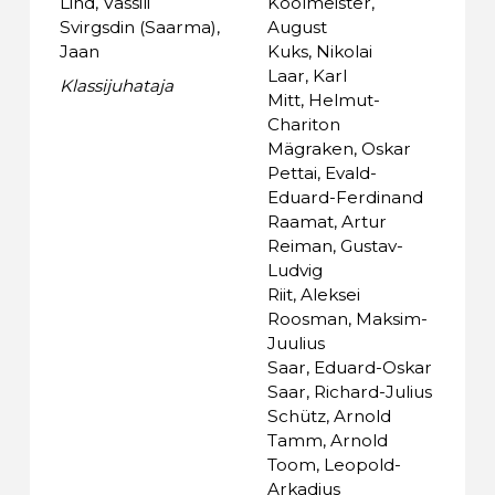
Lind, Vassili
Koolmeister,
Svirgsdin (Saarma),
August
Jaan
Kuks, Nikolai
Laar, Karl
Klassijuhataja
Mitt, Helmut-
Chariton
Mägraken, Oskar
Pettai, Evald-
Eduard-Ferdinand
Raamat, Artur
Reiman, Gustav-
Ludvig
Riit, Aleksei
Roosman, Maksim-
Juulius
Saar, Eduard-Oskar
Saar, Richard-Julius
Schütz, Arnold
Tamm, Arnold
Toom, Leopold-
Arkadius