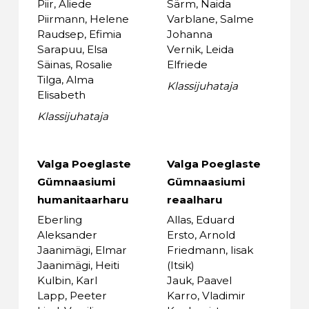
Piir, Aliede
Särm, Naida
Piirmann, Helene
Varblane, Salme
Raudsep, Efimia
Johanna
Sarapuu, Elsa
Vernik, Leida
Säinas, Rosalie
Elfriede
Tilga, Alma
Klassijuhataja
Elisabeth
Klassijuhataja
Valga Poeglaste
Valga Poeglaste
Gümnaasiumi
Gümnaasiumi
humanitaarharu
reaalharu
Eberling
Allas, Eduard
Aleksander
Ersto, Arnold
Jaanimägi, Elmar
Friedmann, Iisak
Jaanimägi, Heiti
(Itsik)
Kulbin, Karl
Jauk, Paavel
Lapp, Peeter
Karro, Vladimir