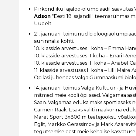
Piirkondlikul ajaloo-olümpiaadil saavutas 
Adson
"Eesti 18. sajandil" teemarühmas m
Uudelt.
21. jaanuaril toimunud bioloogiaolümpiaa
auhinnalisi kohti.
10. klasside arvestuses I koha – Emma Hanss
10. klasside arvestuses II koha – Enari Renee
10. klasside arvestuses III koha – Anabel Ca
11. klasside arvestuses II koha – Lilli Maire Ad
Õpilasi juhendas Valga Gümnaasiumi bioloo
14. jaanuaril toimus Valga Kultuuri- ja H
mitmed meie kooli õpilased. Valgamaa aasta
Saan. Valgamaa edukaimaks sportlaseks nei
Carmen Rääk. Lisaks valiti maakonna edu
Maret Sport 3x800 m teatejooksu võistko
Eglit, Markko Gerassimov ja Mark Azarevitš
tegutsemise eest meie kehalise kasvatuse 