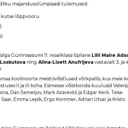
ndliku majandusolümpiaadi tulemused:
- kutse lõppvooru
)
s)
Valga Gümnaasiumi 11. reaalklassi õpilane
Lilli Maire Ads
 Loskutova
ning
Alina-Lisett Anufrijeva
vastavalt 3. ja 4
r.
gamaa koolinoorte meistrivõistlused võrkpallis, kus meie k
stuses II ja III koha. Esimesse võistkonda kuulusid Valerij
ina, Dan Šemeljov, Mark Azarevitš ja Edgar Kerk. Teise
a Saar, Emma Lepik, Ergo Kommer, Adrian Utsar ja Kristo