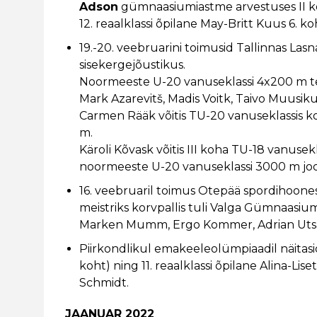
Adson
gümnaasiumiastme arvestuses II koha
12. reaalklassi õpilane May-Britt Kuus 6. k
19.-20. veebruarini toimusid Tallinnas Las
sisekergejõustikus.
Noormeeste U-20 vanuseklassi 4x200 m te
Mark Azarevitš, Madis Voitk, Taivo Muusi
Carmen Rääk võitis TU-20 vanuseklassis k
m.
Käroli Kõvask võitis III koha TU-18 vanuse
noormeeste U-20 vanuseklassi 3000 m joo
16. veebruaril toimus Otepää spordihoone
meistriks korvpallis tuli Valga Gümnaasi
Marken Mumm, Ergo Kommer, Adrian Utsar, 
Piirkondlikul emakeeleolümpiaadil näitasid 
koht) ning 11. reaalklassi õpilane Alina-Lise
Schmidt.
JAANUAR 2022