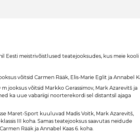
onil Eesti meistrivõistlused teatejooksudes, kus meie kooli
oksus võitsid Carmen Rääk, Elis-Marie Eglit ja Annabel K
m jooksus võitsid Markko Gerassimov, Mark Azarevitš ja
 ka uue vabariigi noorterekordi sel distantsil ajaga
isse Maret-Sport kuuluvad Madis Voitk, Mark Azarevitš,
lassis III koha. Samas teatejooksus saavutas neidude
, Carmen Rääk ja Annabel Kaas 6. koha.