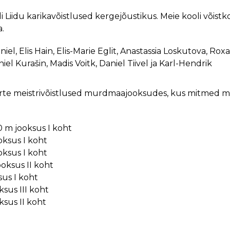
i Liidu karikavõistlused kergejõustikus. Meie kooli võist
.
el, Elis Hain, Elis-Marie Eglit, Anastassia Loskutova, Rox
el Kurašin, Madis Voitk, Daniel Tiivel ja Karl-Hendrik
oorte meistrivõistlused murdmaajooksudes, kus mitmed m
 m jooksus I koht
ksus I koht
ksus I koht
oksus II koht
sus I koht
ksus III koht
ksus II koht