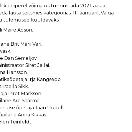
li kooliperel võimalus tunnustada 2021. aasta
eda lausa seitsmes kategoorias. 11. jaanuaril, Valga
ti tulemused kuuldavaks.
lli Maire Adson.
ane Brit Marii Veri.
vask.
ane Dan Šemeljov.
istraator Siret Jallai.
mma Hansson.
tikaõpetaja Irja Kängsepp.
ristella Sikk.
aja Piret Markson.
ilane Are Saarma.
petuse õpetaja Jaan Uudelt.
i õpilane Anna Kikkas.
elen Teinfeldt.