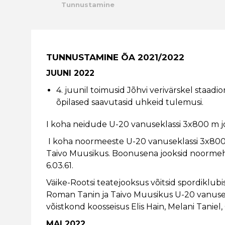
Tunnustamine
Kalender
Galerii
TUNNUSTAMINE ÕA 2021/2022
Tule tööle
JUUNI 2022
4. juunil toimusid Jõhvi verivärskel staadi
Järelvalve
õpilased saavutasid uhkeid tulemusi.
I koha neidude U-20 vanuseklassi 3x800 m jo
I koha noormeeste U-20 vanuseklassi 3x800 
Taivo Muusikus. Boonusena jooksid noormehed
6.03.61.
Väike-Rootsi teatejooksus võitsid spordiklub
Roman Tanin ja Taivo Muusikus U-20 vanusek
võistkond koosseisus Elis Hain, Melani Taniel
MAI 2022