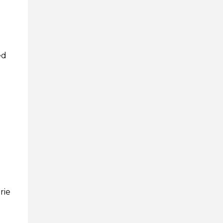
ed
rie