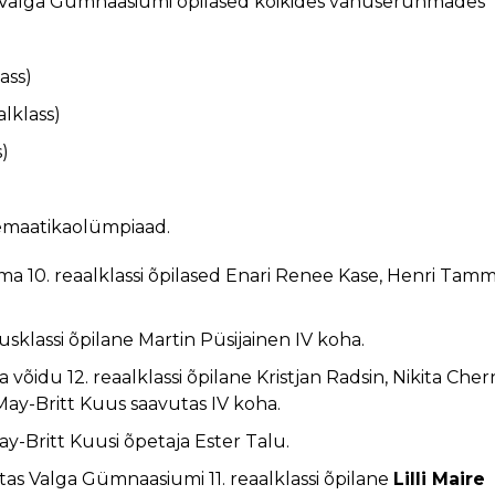
d Valga Gümnaasiumi õpilased kõikides vanuserühmades
ass)
alklass)
s)
temaatikaolümpiaad.
ama 10. reaalklassi õpilased Enari Renee Kase, Henri Tamm
sklassi õpilane Martin Püsijainen IV koha.
võidu 12. reaalklassi õpilane Kristjan Radsin, Nikita Che
 May-Britt Kuus saavutas IV koha.
ay-Britt Kuusi õpetaja Ester Talu.
tas Valga Gümnaasiumi 11. reaalklassi õpilane
Lilli Maire