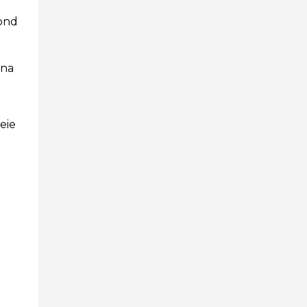
kond
ana
eie