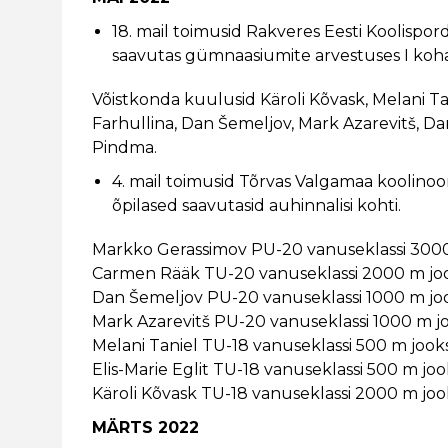
18. mail toimusid Rakveres Eesti Koolispord
saavutas gümnaasiumite arvestuses I koha
Võistkonda kuulusid Käroli Kõvask, Melani Tani
Farhullina, Dan Šemeljov, Mark Azarevitš, Dani
Pindma.
4. mail toimusid Tõrvas Valgamaa koolin
õpilased saavutasid auhinnalisi kohti.
Markko Gerassimov PU-20 vanuseklassi 3000
Carmen Rääk TU-20 vanuseklassi 2000 m joo
Dan Šemeljov PU-20 vanuseklassi 1000 m joo
Mark Azarevitš PU-20 vanuseklassi 1000 m jo
Melani Taniel TU-18 vanuseklassi 500 m jook
Elis-Marie Eglit TU-18 vanuseklassi 500 m joo
Käroli Kõvask TU-18 vanuseklassi 2000 m joo
MÄRTS 2022