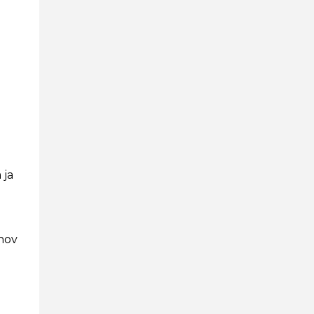
 ja
rnov