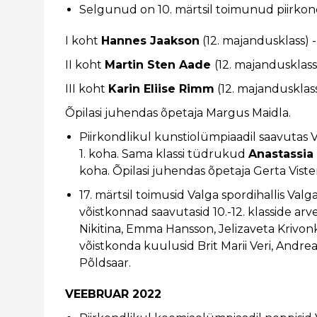
Selgunud on 10. märtsil toimunud piirko
I koht
Hannes Jaakson
(12. majandusklass) 
II koht
Martin Sten Aade
(12. majandusklass
III koht
Karin Eliise Rimm
(12. majandusklas
Õpilasi juhendas õpetaja Margus Maidla.
Piirkondlikul kunstiolümpiaadil saavutas 
1. koha. Sama klassi tüdrukud
Anastassia
koha. Õpilasi juhendas õpetaja Gerta Viste
17. märtsil toimusid Valga spordihallis Val
võistkonnad saavutasid 10.-12. klasside arve
Nikitina, Emma Hansson, Jelizaveta Krivonk
võistkonda kuulusid Brit Marii Veri, Andre
Põldsaar.
VEEBRUAR 2022