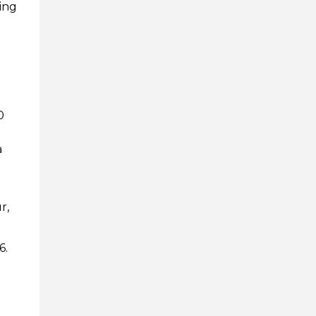
ing
0
a
r,
6.