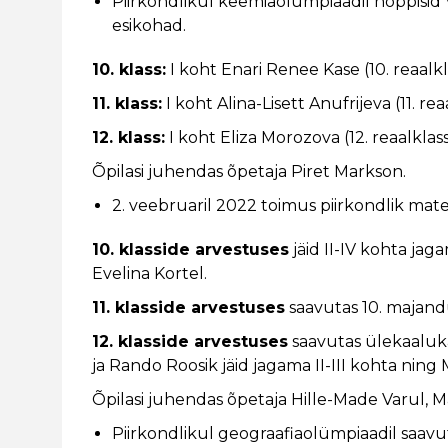
Piirkondlikul keemiaolümpiaadil noppisi
esikohad.
10. klass:
I koht Enari Renee Kase (10. reaalkl
11. klass:
I koht Alina-Lisett Anufrijeva (11. rea
12. klass:
I koht Eliza Morozova (12. reaalklas
Õpilasi juhendas õpetaja Piret Markson.
2. veebruaril 2022 toimus piirkondlik ma
10. klasside arvestuses
jäid II-IV kohta jag
Evelina Kortel.
11. klasside arvestuses
saavutas 10. majandu
12. klasside arvestuses
saavutas ülekaaluka 
ja Rando Roosik jäid jagama II-III kohta ning
Õpilasi juhendas õpetaja Hille-Made Varul, M
Piirkondlikul geograafiaolümpiaadil saavu