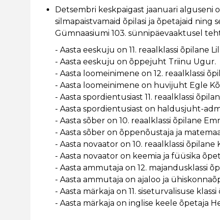
Detsembri keskpaigast jaanuari alguseni o
silmapaistvamaid õpilasi ja õpetajaid ning s
Gümnaasiumi 103. sünnipäevaaktusel teh
- Aasta eeskuju on 11. reaalklassi õpilane Li
- Aasta eeskuju on õppejuht Triinu Ugur.
- Aasta loomeinimene on 12. reaalklassi õpil
- Aasta loomeinimene on huvijuht Egle Kõ
- Aasta spordientusiast 11. reaalklassi õpil
- Aasta spordientusiast on haldusjuht-admin
- Aasta sõber on 10. reaalklassi õpilane E
- Aasta sõber on õppenõustaja ja matemaa
- Aasta novaator on 10. reaalklassi õpilane K
- Aasta novaator on keemia ja füüsika õpet
- Aasta ammutaja on 12. majandusklassi õp
- Aasta ammutaja on ajaloo ja ühiskonnaõ
- Aasta märkaja on 11. siseturvalisuse klass
- Aasta märkaja on inglise keele õpetaja H