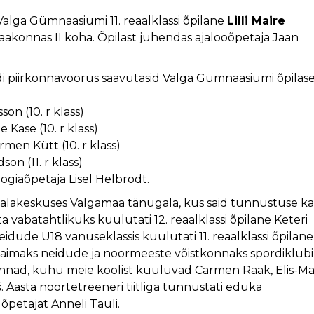
Valga Gümnaasiumi 11. reaalklassi õpilane
Lilli Maire
aakonnas II koha. Õpilast juhendas ajalooõpetaja Jaan
di piirkonnavoorus saavutasid Valga Gümnaasiumi õpilas
on (10. r klass)
 Kase (10. r klass)
rmen Kütt (10. r klass)
son (11. r klass)
giaõpetaja Lisel Helbrodt.
uvialakeskuses Valgamaa tänugala, kus said tunnustuse ka
 vabatahtlikuks kuulutati 12. reaalklassi õpilane Keteri
dude U18 vanuseklassis kuulutati 11. reaalklassi õpilane
kaimaks neidude ja noormeeste võistkonnaks spordiklubi
nnad, kuhu meie koolist kuuluvad Carmen Rääk, Elis-Ma
. Aasta noortetreeneri tiitliga tunnustati eduka
õpetajat Anneli Tauli.