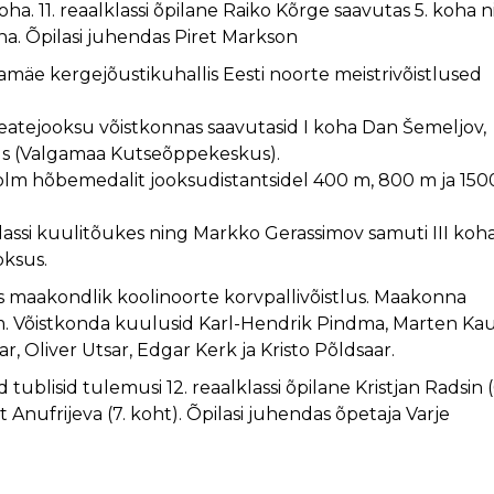
. 11. reaalklassi õpilane Raiko Kõrge saavutas 5. koha n
oha. Õpilasi juhendas Piret Markson
namäe kergejõustikuhallis Eesti noorte meistrivõistlused
atejooksu võistkonnas saavutasid I koha Dan Šemeljov,
kus (Valgamaa Kutseõppekeskus).
olm hõbemedalit jooksudistantsidel 400 m, 800 m ja 150
klassi kuulitõukes ning Markko Gerassimov samuti III koh
ksus.
s maakondlik koolinoorte korvpallivõistlus. Maakonna
um. Võistkonda kuulusid Karl-Hendrik Pindma, Marten Kau
Oliver Utsar, Edgar Kerk ja Kristo Põldsaar.
tublisid tulemusi 12. reaalklassi õpilane Kristjan Radsin (
tt Anufrijeva (7. koht). Õpilasi juhendas õpetaja Varje