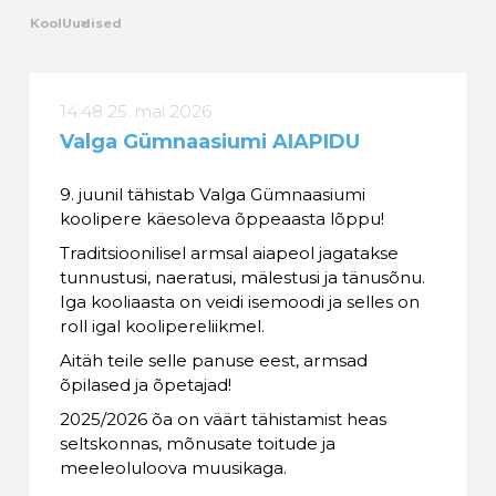
Kool
Uudised
14:48 25. mai 2026
Valga Gümnaasiumi AIAPIDU
9. juunil tähistab Valga Gümnaasiumi
koolipere käesoleva õppeaasta lõppu!
Traditsioonilisel armsal aiapeol jagatakse
tunnustusi, naeratusi, mälestusi ja tänusõnu.
Iga kooliaasta on veidi isemoodi ja selles on
roll igal koolipereliikmel.
Aitäh teile selle panuse eest, armsad
õpilased ja õpetajad!
2025/2026 õa on väärt tähistamist heas
seltskonnas, mõnusate toitude ja
meeleoluloova muusikaga.