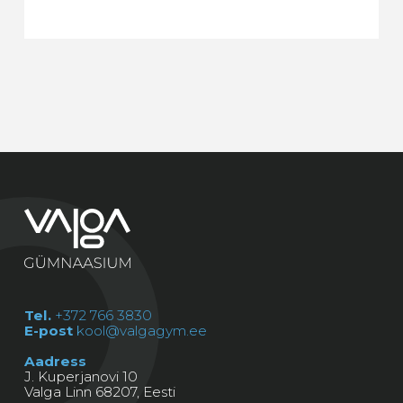
Tel.
+372 766 3830
E-post
kool@valgagym.ee
Aadress
J. Kuperjanovi 10
Valga Linn 68207, Eesti