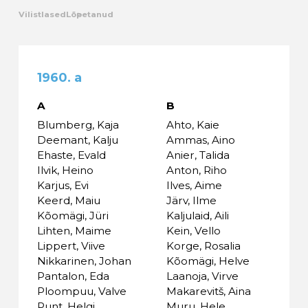
Vilistlased
Lõpetanud
Kalender
Galerii
1960. a
Tule tööle
A
B
Blumberg, Kaja
Ahto, Kaie
Järelvalve
Deemant, Kalju
Ammas, Aino
Ehaste, Evald
Anier, Talida
Ilvik, Heino
Anton, Riho
Karjus, Evi
Ilves, Aime
Keerd, Maiu
Järv, Ilme
Kõomägi, Jüri
Kaljulaid, Aili
Lihten, Maime
Kein, Vello
Lippert, Viive
Korge, Rosalia
Nikkarinen, Johan
Kõomägi, Helve
Pantalon, Eda
Laanoja, Virve
Ploompuu, Valve
Makarevitš, Aina
Punt, Helgi
Muru, Hele