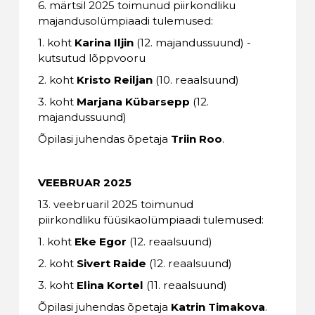
6. märtsil 2025 toimunud piirkondliku
majandusolümpiaadi tulemused:
1. koht
Karina Iljin
(12. majandussuund) -
kutsutud lõppvooru
2. koht
Kristo Reiljan
(10. reaalsuund)
3. koht
Marjana Kübarsepp
(12.
majandussuund)
Õpilasi juhendas õpetaja
Triin Roo
.
VEEBRUAR 2025
13. veebruaril 2025 toimunud
piirkondliku füüsikaolümpiaadi tulemused:
1. koht
Eke Egor
(12. reaalsuund)
2. koht
Sivert Raide
(12. reaalsuund)
3. koht
Elina Kortel
(11. reaalsuund)
Õpilasi juhendas õpetaja
Katrin Timakova
.