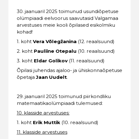
30. jaanuaril 2025 toimunud usundiõpetuse
olümpiaadi eelvoorus saavutasid Valgamaa
arvestuses meie kooli õpilased esikolmiku
kohad!
1. koht
Vera Võlegžanina
(12. reaalsuund)
2. koht
Pauliine Otepalu
(10. reaalsuund)
3. koht
Eldar Golikov
(11. reaalsuund)
Õpilasi juhendas ajaloo- ja ühiskonnaõpetuse
õpetaja
Jaan Uudelt
.
29. jaanuaril 2025 toimunud piirkondliku
matemaatikaolümpiaadi tulemused:
10. klasside arvestuses:
1. koht
Erik Muttik
(10. reaalsuund)
11. klasside arvestuses