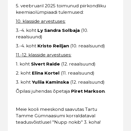
5. veebruaril 2025 toimunud piirkondliku
keemiaolümpiaadi tulemused:
10. klasside arvestuses:
3.-4. koht
Ly Sandra Solbaja
(10.
reaalsuund)
3.-4. koht
Kristo Reiljan
(10. reaalsuund)
11.-12. klasside arvestuses:
1. koht
Sivert Raide
(12. reaalsuund)
2. koht
Elina Kortel
(11. reaalsuund)
3. koht
Yuliia Kaminska
(12. reaalsuund)
Õpilasi juhendas õpetaja
Piret Markson
.
Meie kooli meeskond saavutas Tartu
Tamme Gümnaasiumi korraldataval
teadusvõistlusel "Nupp nokib" 3. koha!