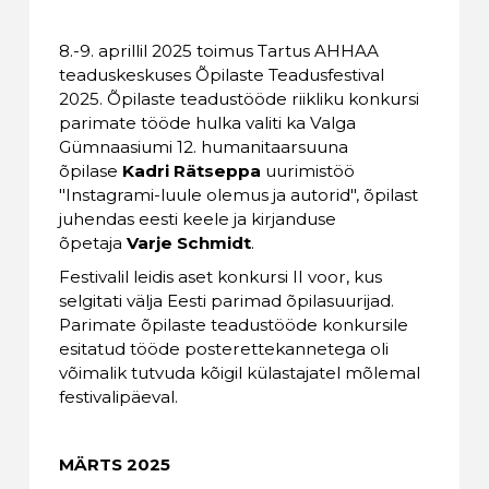
8.-9. aprillil 2025 toimus Tartus AHHAA
teaduskeskuses Õpilaste Teadusfestival
2025. Õpilaste teadustööde riikliku konkursi
parimate tööde hulka valiti ka Valga
Gümnaasiumi 12. humanitaarsuuna
õpilase
Kadri Rätseppa
uurimistöö
"Instagrami-luule olemus ja autorid", õpilast
juhendas eesti keele ja kirjanduse
õpetaja
Varje Schmidt
.
Festivalil leidis aset konkursi II voor, kus
selgitati välja Eesti parimad õpilasuurijad.
Parimate õpilaste teadustööde konkursile
esitatud tööde posterettekannetega oli
võimalik tutvuda kõigil külastajatel mõlemal
festivalipäeval.
MÄRTS 2025