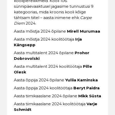
koolipereliikmeid. Kooli 106.
sünnipäevaaktusel jagasime tunnustusi 9
kategoorias, mida kroonis kooli kõige
tähtsam tiitel – aasta inimene ehk
Carpe
Diem
2024.
Aasta mõistja 2024 õpilane
Mirell Murumaa
Aasta mõistja 2024 koolitöötaja
Irja
Kängsepp
Aasta multitalent 2024 õpilane
Prohor
Dobrovolski
Aasta multitalent 2024 koolitöötaja
Pille
Olesk
Aasta õppija 2024 õpilane
Yuliia Kaminska
Aasta õppija 2024 koolitöötaja
Beryt Paidra
Aasta tiimikaaslane 2024 õpilane
Mikk Süsta
Aasta tiimikaaslane 2024 koolitöötaja
Varje
Schmidt