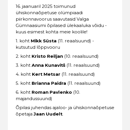
16. jaanuaril 2025 toimunud
ühiskonnaõpetuse olümpiaadi
piirkonnavoorus saavutasid Valga
Gümnaasiumi õpilased ülekaaluka võidu -
kuus esimest kohta meie koolile!
1. koht
Mikk Süsta
(11. reaalsuund) -
kutsutud lõppvooru
2. koht
Kristo Reiljan
(10. reaalsuund)
3. koht
Anna Kunavitš
(11. reaalsuund)
4. koht
Kert Metsar
(11. reaalsuund)
5. koht
Brianna Paidra
(11. reaalsuund)
6. koht
Roman Pavlenko
(10.
majandussuund)
Õpilasi juhendas ajaloo- ja ühiskonnaõpetuse
õpetaja
Jaan Uudelt
.