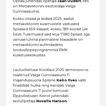
Õpilasi juhendas õpetaja
Jaan Uudelt
, kes
on Metsaviktoriini eestvedaja Valga
Gümnaasiumis.
Kokku otsisid ja leidsid 2025. aastal
metsaviktoriini küsimustele vastuseid
õpilased 659 klassist, kokku 189 koolist üle
Eesti. Tulemused said kirja 7380 õpilast. Iga
vanuserühma parimatele klassidele on
metsaviktoriini auhindadeks
loodusõppeprogrammid RMK
külastuskeskustes.
Lauluvõistluse Koolilaul 2025 demovoorus
osalenud Valga Gümnaasiumi 11.
majandussuuna õpilane
Keiro Ilves
valiti
finalistide hulka ning esindab Valga
Gümnaasiumi 7. juunil toimuval
lõppvõistlusel. Keirot juhendab
lauluõpetaja
Novella Hanson
.