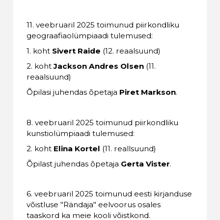
11. veebruaril 2025 toimunud piirkondliku
geograafiaolümpiaadi tulemused:
1. koht
Sivert Raide
(12. reaalsuund)
2. koht
Jackson Andres Olsen
(11.
reaalsuund)
Õpilasi juhendas õpetaja
Piret Markson
.
8. veebruaril 2025 toimunud piirkondliku
kunstiolümpiaadi tulemused:
2. koht
Elina Kortel
(11. reallsuund)
Õpilast juhendas õpetaja
Gerta Vister
.
6. veebruaril 2025 toimunud eesti kirjanduse
võistluse "Rändaja" eelvoorus osales
taaskord ka meie kooli võistkond.