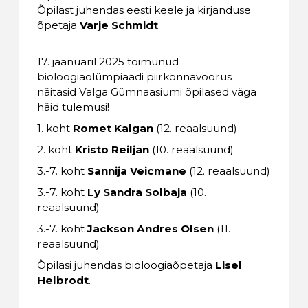
Õpilast juhendas eesti keele ja kirjanduse
õpetaja
Varje Schmidt
.
17. jaanuaril 2025 toimunud
bioloogiaolümpiaadi piirkonnavoorus
näitasid Valga Gümnaasiumi õpilased väga
häid tulemusi!
1. koht
Romet Kalgan
(12. reaalsuund)
2. koht
Kristo Reiljan
(10. reaalsuund)
3.-7. koht
Sannija Veicmane
(12. reaalsuund)
3.-7. koht
Ly Sandra Solbaja
(10.
reaalsuund)
3.-7. koht
Jackson Andres Olsen
(11.
reaalsuund)
Õpilasi juhendas bioloogiaõpetaja
Lisel
Helbrodt
.