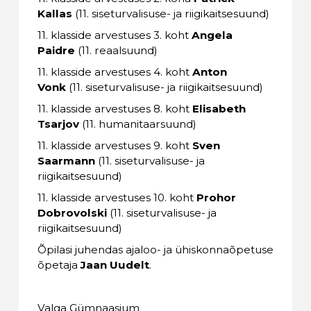
Kallas
(11. siseturvalisuse- ja riigikaitsesuund)
11. klasside arvestuses 3. koht
Angela
Paidre
(11. reaalsuund)
11. klasside arvestuses 4. koht
Anton
Vonk
(11. siseturvalisuse- ja riigikaitsesuund)
11. klasside arvestuses 8. koht
Elisabeth
Tsarjov
(11. humanitaarsuund)
11. klasside arvestuses 9. koht
Sven
Saarmann
(11. siseturvalisuse- ja
riigikaitsesuund)
11. klasside arvestuses 10. koht
Prohor
Dobrovolski
(11. siseturvalisuse- ja
riigikaitsesuund)
Õpilasi juhendas ajaloo- ja ühiskonnaõpetuse
õpetaja
Jaan Uudelt
.
Valga Gümnaasium