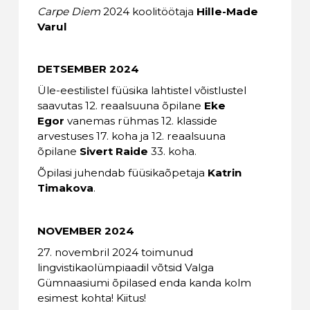
Carpe Diem
2024 koolitöötaja
Hille-Made
Varul
DETSEMBER 2024
Üle-eestilistel füüsika lahtistel võistlustel
saavutas 12. reaalsuuna õpilane
Eke
Egor
vanemas rühmas 12. klasside
arvestuses 17. koha ja 12. reaalsuuna
õpilane
Sivert Raide
33. koha.
Õpilasi juhendab füüsikaõpetaja
Katrin
Timakova
.
NOVEMBER 2024
27. novembril 2024 toimunud
lingvistikaolümpiaadil võtsid Valga
Gümnaasiumi õpilased enda kanda kolm
esimest kohta! Kiitus!