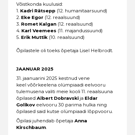
Võistkonda kuulusid:
1.
Kadri Rätsepp
(12. humanitaarsuund)
2.
Eke Egor
(12. reaalsuund)
3.
Romet Kalgan
(12. reaalsuund)
4.
Karl Veemees
(11. majandussuund)
5.
Erik Muttik
(10. reaalsuund)
Õpilastele oli toeks õpetaja Lisel Helbrodt.
JAANUAR 2025
31. jaanuarini 2025 kestnud vene
keel võõrkeelena olümpiaadi eelvooru
tulemusena valiti meie kooli 11. reaalsuuna
õpilased
Albert Dobravski
ja
Eldar
Golikov
eelvooru 30 parima hulka ning
õpilased said kutse olümpiaadi lõppvooru.
Õpilasi juhendab õpetaja
Anna
Kirschbaum
.