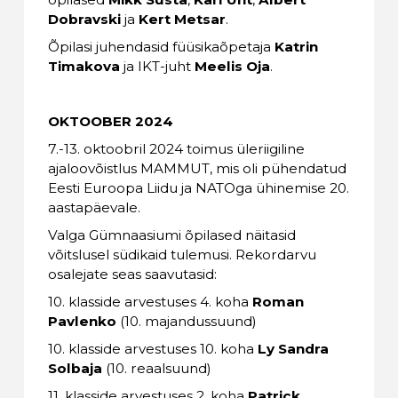
Dobravski
ja
Kert Metsar
.
Õpilasi juhendasid füüsikaõpetaja
Katrin
Timakova
ja IKT-juht
Meelis Oja
.
OKTOOBER 2024
7.-13. oktoobril 2024 toimus üleriigiline
ajaloovõistlus MAMMUT, mis oli pühendatud
Eesti Euroopa Liidu ja NATOga ühinemise 20.
aastapäevale.
Valga Gümnaasiumi õpilased näitasid
võitslusel südikaid tulemusi. Rekordarvu
osalejate seas saavutasid:
10. klasside arvestuses 4. koha
Roman
Pavlenko
(10. majandussuund)
10. klasside arvestuses 10. koha
Ly Sandra
Solbaja
(10. reaalsuund)
11. klasside arvestuses 2. koha
Patrick