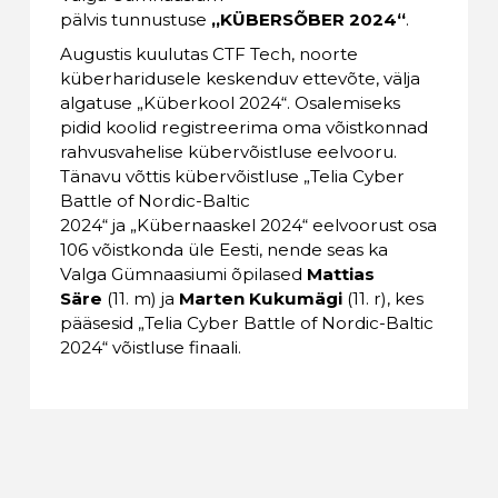
pälvis tunnustuse
„KÜBERSÕBER 2024“
.
Augustis kuulutas CTF Tech, noorte
küberharidusele keskenduv ettevõte, välja
algatuse „Küberkool 2024“. Osalemiseks
pidid koolid registreerima oma võistkonnad
rahvusvahelise kübervõistluse eelvooru.
Tänavu võttis kübervõistluse „Telia Cyber
Battle of Nordic-Baltic
2024“ ja „Kübernaaskel 2024“ eelvoorust osa
106 võistkonda üle Eesti, nende seas ka
Valga Gümnaasiumi õpilased
Mattias
Säre
(11. m) ja
Marten Kukumägi
(11. r), kes
pääsesid „Telia Cyber Battle of Nordic-Baltic
2024“
võistluse finaali.