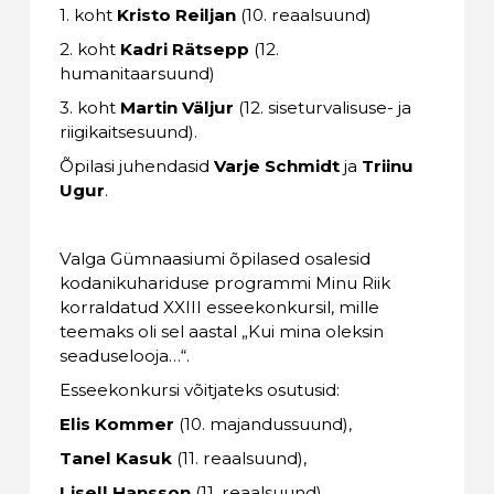
1. koht
Kristo Reiljan
(10. reaalsuund)
2. koht
Kadri Rätsepp
(12.
humanitaarsuund)
3. koht
Martin Väljur
(12. siseturvalisuse- ja
riigikaitsesuund).
Õpilasi juhendasid
Varje Schmidt
ja
Triinu
Ugur
.
Valga Gümnaasiumi õpilased osalesid
kodanikuhariduse programmi Minu Riik
korraldatud XXIII esseekonkursil, mille
teemaks oli sel aastal „Kui mina oleksin
seaduselooja…“.
Esseekonkursi võitjateks osutusid:
Elis Kommer
(10. majandussuund),
Tanel Kasuk
(11. reaalsuund),
Lisell Hansson
(11. reaalsuund).