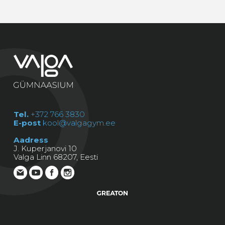
Tel.
+372 766 3830
E-post
kool@valgagym.ee
Aadress
J. Kuperjanovi 10
Valga Linn 68207, Eesti