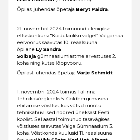
Õpilasi juhendas õpetaja
Beryt Paidra
.
21. novembril 2024 toimunud üleriigilise
etluskonkursi "Koidulauliku valgel” Valgamaa
eelvoorus saavutas 10. reaalsuuna
õpilane
Ly Sandra
Solbaja
gümnaasiumiastme arvestuses 2.
koha ning kutse lõppvooru.
Õpilast juhendas õpetaja
Varje Schmidt
.
1. novembril 2024 toimus Tallinna
Tehnikakõrgkoolis 5. Goldbergi masina
ehitamise võistlus, kus võtsid mõõtu
tehnikahuvilised noored üheksast Eesti
koolist. Sel aastal toimunud tasavägises
võistluses saavutas Valga Gümnaasium 3.
koha. Võistkonda kuulusid 11. reaalsuuna
õpilased
Mikk Süsta
,
Karl Unt
,
Albert