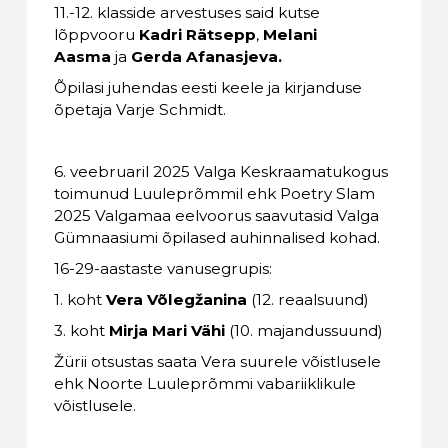
11.-12. klasside arvestuses said kutse
lõppvooru
Kadri Rätsepp
,
Melani
Aasma
ja
Gerda Afanasjeva.
Õpilasi juhendas eesti keele ja kirjanduse
õpetaja Varje Schmidt.
6. veebruaril 2025 Valga Keskraamatukogus
toimunud Luuleprõmmil ehk Poetry Slam
2025 Valgamaa eelvoorus saavutasid Valga
Gümnaasiumi õpilased auhinnalised kohad.
16-29-aastaste vanusegrupis:
1. koht
Vera Võlegžanina
(12. reaalsuund)
3. koht
Mirja Mari Vähi
(10. majandussuund)
Žürii otsustas saata Vera suurele võistlusele
ehk Noorte Luuleprõmmi vabariiklikule
võistlusele.