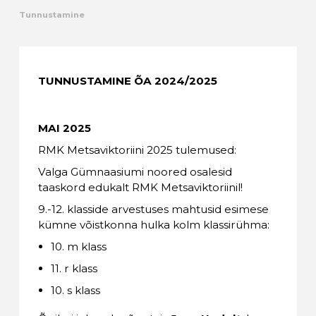
Tunnustamine
Kalender
Galerii
TUNNUSTAMINE ÕA 2024/2025
Tule tööle
MAI 2025
Järelvalve
RMK Metsaviktoriini 2025 tulemused:
Valga Gümnaasiumi noored osalesid
taaskord edukalt RMK Metsaviktoriinil!
9.-12. klasside arvestuses mahtusid esimese
kümne võistkonna hulka kolm klassirühma:
10. m klass
11. r klass
10. s klass