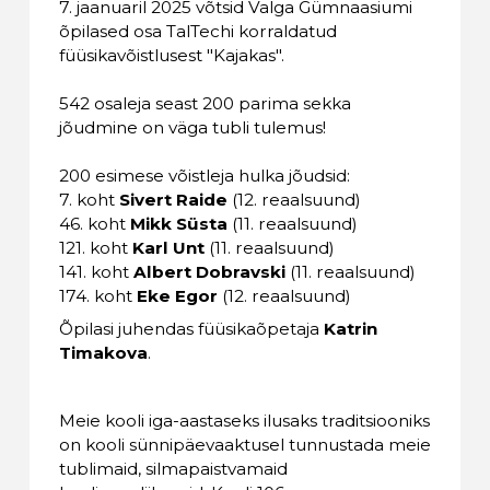
7. jaanuaril 2025 võtsid Valga Gümnaasiumi
õpilased osa TalTechi korraldatud
füüsikavõistlusest "Kajakas".
542 osaleja seast 200 parima sekka
jõudmine on väga tubli tulemus!
200 esimese võistleja hulka jõudsid:
7. koht
Sivert Raide
(12. reaalsuund)
46. koht
Mikk Süsta
(11. reaalsuund)
121. koht
Karl Unt
(11. reaalsuund)
141. koht
Albert Dobravski
(11. reaalsuund)
174. koht
Eke Egor
(12. reaalsuund)
Õpilasi juhendas füüsikaõpetaja
Katrin
Timakova
.
Meie kooli iga-aastaseks ilusaks traditsiooniks
on kooli sünnipäevaaktusel tunnustada meie
tublimaid, silmapaistvamaid