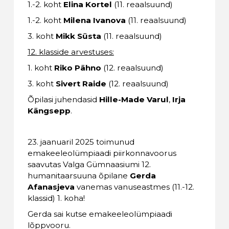
1.-2. koht
Elina Kortel
(11. reaalsuund)
1.-2. koht
Milena Ivanova
(11. reaalsuund)
3. koht
Mikk Süsta
(11. reaalsuund)
12. klasside arvestuses:
1. koht
Riko Pähno
(12. reaalsuund)
3. koht
Sivert Raide
(12. reaalsuund)
Õpilasi juhendasid
Hille-Made Varul
,
Irja
Kängsepp
.
23. jaanuaril 2025 toimunud
emakeeleolümpiaadi piirkonnavoorus
saavutas Valga Gümnaasiumi 12.
humanitaarsuuna õpilane
Gerda
Afanasjeva
vanemas vanuseastmes (11.-12.
klassid) 1. koha!
Gerda sai kutse emakeeleolümpiaadi
lõppvooru.