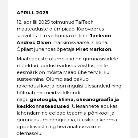
APRILL 2025
12. aprillil 2025 toimunud TalTechi
maateaduste olümpiaadi lõppvoorus
saavutas 11. reaalsuuna õpilane
Jackson
Andres Olsen
märkimisväärse 7. koha.
Õpilast juhendas õpetaja
Piret Markson
.
Maateaduste olümpiaad on gümnasistidele
mõeldud loodusteaduslik võistlus, mille
eesmärk on mõista Maad ühe tervikliku
süsteemina. Olümpiaad pakub
rakenduslikke ja loomingulisi ülesandeid ning
hõlmab mitmeid valdkondi
nagu
geoloogia, kliima, okeanograafia ja
keskkonnateadused
. Ülesannete edukas
lahendamine eeldab teadmisi põhikooli ja
gümnaasiumi geograafia, füüsika ja keemia
õppekavast ning hea analüüsivõime
olemasolu.