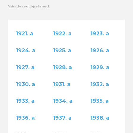
Vilistlased
Lõpetanud
Kalender
Galerii
1921. a
1922. a
1923. a
Tule tööle
1924. a
1925. a
1926. a
Järelvalve
1927. a
1928. a
1929. a
1930. a
1931. a
1932. a
1933. a
1934. a
1935. a
1936. a
1937. a
1938. a