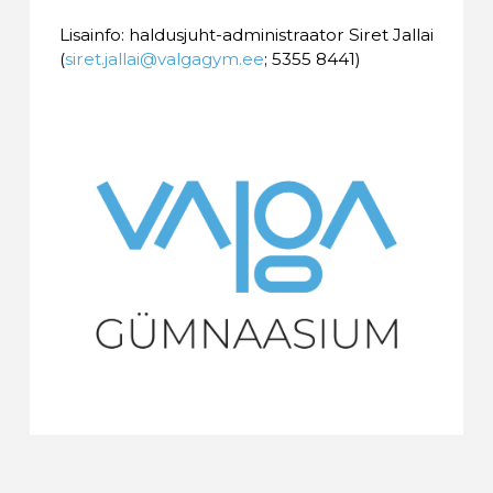
Lisainfo: haldusjuht-administraator Siret Jallai
(
siret.jallai@valgagym.ee
; 5355 8441)