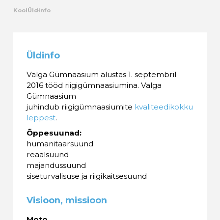
Kool
Üldinfo
Üldinfo
Valga Gümnaasium alustas 1. septembril
2016 tööd riigigümnaasiumina. Valga
Gümnaasium
juhindub riigigümnaasiumite
kvaliteedikokku
leppest
.
Õppesuunad:
humanitaarsuund
reaalsuund
majandussuund
siseturvalisuse ja riigikaitsesuund
Visioon, missioon
Moto