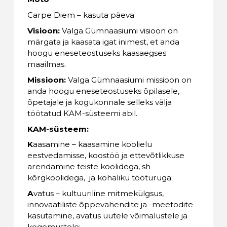
Carpe Diem – kasuta päeva
Visioon:
Valga Gümnaasiumi visioon on
märgata ja kaasata igat inimest, et anda
hoogu eneseteostuseks kaasaegses
maailmas.
Missioon:
Valga Gümnaasiumi missioon on
anda hoogu eneseteostuseks õpilasele,
õpetajale ja kogukonnale selleks välja
töötatud KAM-süsteemi abil.
KAM-süsteem:
K
aasamine – kaasamine koolielu
eestvedamisse, koostöö ja ettevõtlikkuse
arendamine teiste koolidega, sh
kõrgkoolidega, ja kohaliku tööturuga;
A
vatus – kultuuriline mitmekülgsus,
innovaatiliste õppevahendite ja -meetodite
kasutamine, avatus uutele võimalustele ja
kogemustele;