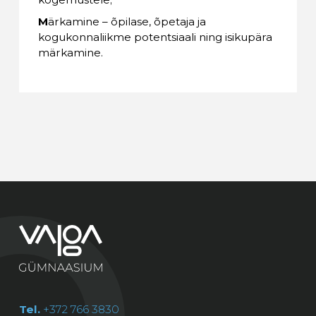
M
ärkamine – õpilase, õpetaja ja
kogukonnaliikme potentsiaali ning isikupära
märkamine.
Tel.
+372 766 3830