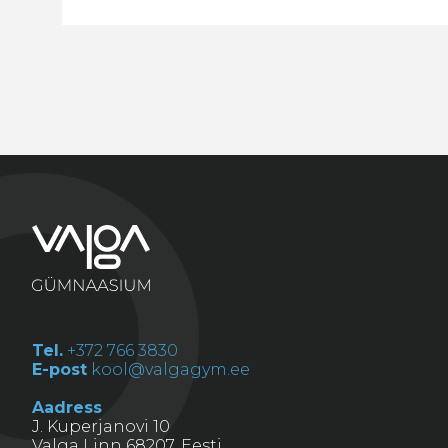
Tel.
+372 766 3830
E-post
kool@valgagym.ee
Aadress
J. Kuperjanovi 10
Valga Linn 68207, Eesti