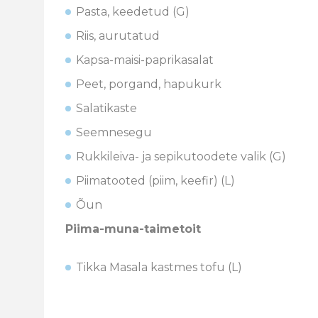
Pasta, keedetud (G)
Riis, aurutatud
Kapsa-maisi-paprikasalat
Peet, porgand, hapukurk
Salatikaste
Seemnesegu
Rukkileiva- ja sepikutoodete valik (G)
Piimatooted (piim, keefir) (L)
Õun
Piima-muna-taimetoit
Tikka Masala kastmes tofu (L)