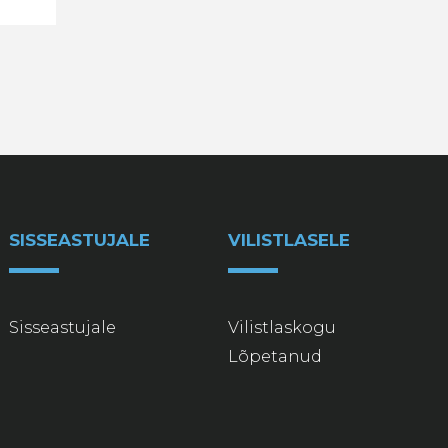
SISSEASTUJALE
VILISTLASELE
Sisseastujale
Vilistlaskogu
Lõpetanud