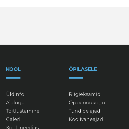
KOOL
ÕPILASELE
Üldinfo
Riigieksamid
Ajalugu
Õppenõukogu
Toitlustamine
Tundide ajad
Galerii
Koolivaheajad
Kool meedias