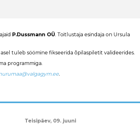
ajaid
P.Dussmann OÜ
. Toitlustaja esindaja on Ursula
asel tuleb söömine fikseerida õpilaspiletit valideerides.
iima programmiga.
murumaa@valgagym.ee
.
Teisipäev,
09. juuni