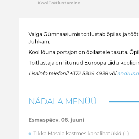
Kool
Toitlustamine
Valga Gümnaasiumis toitlustab õpilasi ja tööt
Juhkam.
Koolilõuna portsjon on õpilastele tasuta. Õpil
Toitlustaja on liitunud Euroopa Liidu koolip
Lisainfo telefonil +372 5309 4938 või
andrus.
NÄDALA MENÜÜ
Esmaspäev,
08. juuni
Tikka Masala kastmes kanalihatükid (L)