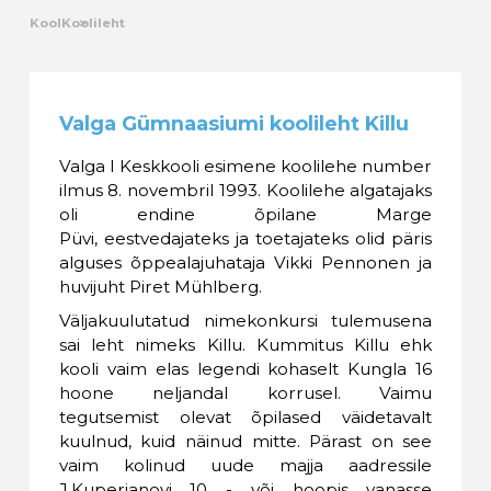
Kool
Koolileht
Valga Gümnaasiumi koolileht Killu
Valga I Keskkooli esimene koolilehe number
ilmus 8. novembril 1993. Koolilehe algatajaks
oli endine õpilane Marge
Püvi, eestvedajateks ja toetajateks olid päris
alguses õppealajuhataja Vikki Pennonen ja
huvijuht Piret Mühlberg.
Väljakuulutatud nimekonkursi tulemusena
sai leht nimeks Killu. Kummitus Killu ehk
kooli vaim elas legendi kohaselt Kungla 16
hoone neljandal korrusel. Vaimu
tegutsemist olevat õpilased väidetavalt
kuulnud, kuid näinud mitte. Pärast on see
vaim kolinud uude majja aadressile
J.Kuperjanovi 10 - või hoopis vanasse