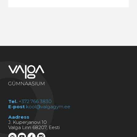
Tel.
+372 766 3830
E-post
kool@valgagym.ee
Aadress
J. Kuperjanovi 10
Valga Linn 68207, Eesti