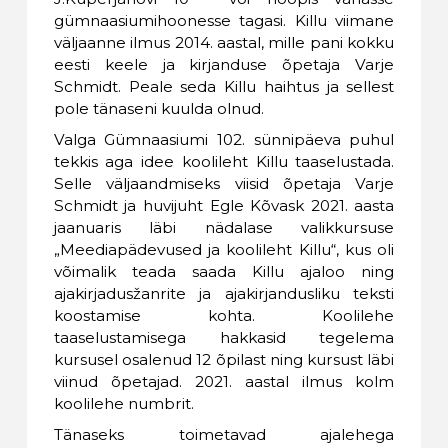
gümnaasiumihoonesse tagasi. Killu viimane
väljaanne ilmus 2014. aastal, mille pani kokku
eesti keele ja kirjanduse õpetaja Varje
Schmidt. Peale seda Killu haihtus ja sellest
pole tänaseni kuulda olnud.
Valga Gümnaasiumi 102. sünnipäeva puhul
tekkis aga idee koolileht Killu taaselustada.
Selle väljaandmiseks viisid õpetaja Varje
Schmidt ja huvijuht Egle Kõvask 2021. aasta
jaanuaris läbi nädalase valikkursuse
„Meediapädevused ja koolileht Killu“, kus oli
võimalik teada saada Killu ajaloo ning
ajakirjadusžanrite ja ajakirjandusliku teksti
koostamise kohta. Koolilehe
taaselustamisega hakkasid tegelema
kursusel osalenud 12 õpilast ning kursust läbi
viinud õpetajad. 2021. aastal ilmus kolm
koolilehe numbrit.
Tänaseks toimetavad ajalehega