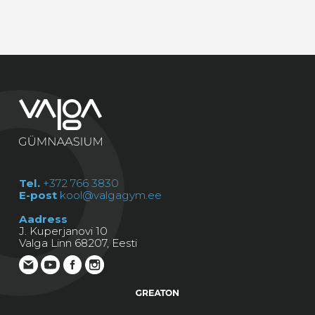
Tel.
+372 766 3830
E-post
kool@valgagym.ee
Aadress
J. Kuperjanovi 10
Valga Linn 68207, Eesti