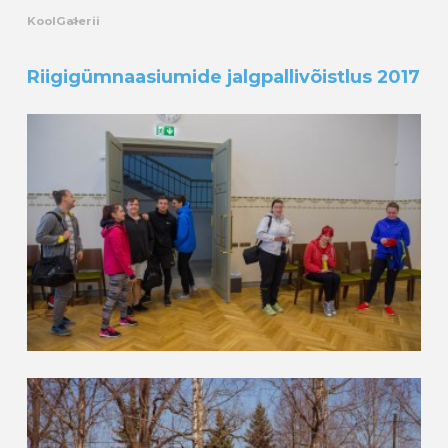
Kool
Galerii
Riigigümnaasiumide jalgpallivõistlus 2017