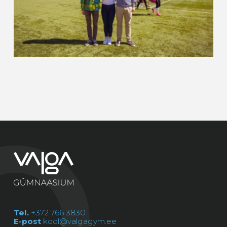
Tel.
+372 766 3830
E-post
kool@valgagym.ee