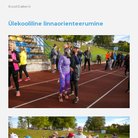
Kool
Galerii
Ülekooliline linnaorienteerumine