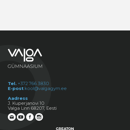
Tel.
+372 766 3830
E-post
kool@valgagym.ee
Aadress
J. Kuperjanovi 10
Valga Linn 68207, Eesti