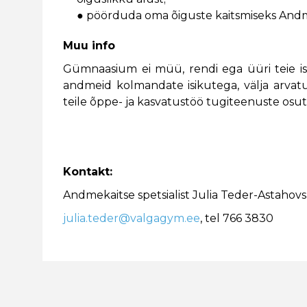
● pöörduda oma õiguste kaitsmiseks Andme
Muu info
Gümnaasium ei müü, rendi ega üüri teie isi
andmeid kolmandate isikutega, välja arvat
teile õppe- ja kasvatustöö tugiteenuste osuta
Kontakt:
Andmekaitse spetsialist Julia Teder-Astahovs
julia.teder@valgagym.ee
, tel 766 3830