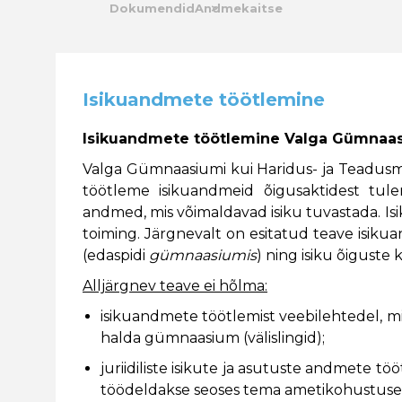
Dokumendid
Andmekaitse
Kalender
Galerii
Isikuandmete töötlemine
Tule tööle
Isikuandmete töötlemine Valga Gümnaa
Järelvalve
Valga Gümnaasiumi kui Haridus- ja Teadusmi
töötleme isikuandmeid õigusaktidest tul
andmed, mis võimaldavad isiku tuvastada. I
toiming. Järgnevalt on esitatud teave isi
(edaspidi
gümnaasiumis
) ning isiku õigust
Alljärgnev teave ei hõlma:
isikuandmete töötlemist veebilehtedel, mi
halda gümnaasium (välislingid);
juriidiliste isikute ja asutuste andmete tö
töödeldakse seoses tema ametikohustuse