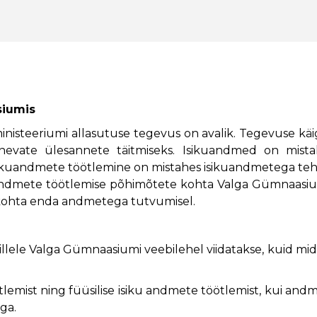
siumis
nisteeriumi allasutuse tegevus on avalik. Tegevuse kä
enevate ülesannete täitmiseks. Isikuandmed on mista
sikuandmete töötlemine on mistahes isikuandmetega te
kuandmete töötlemise põhimõtete kohta Valga Gümnaasi
e kohta enda andmetega tutvumisel.
llele Valga Gümnaasiumi veebilehel viidatakse, kuid mid
ötlemist ning füüsilise isiku andmete töötlemist, kui and
ga.