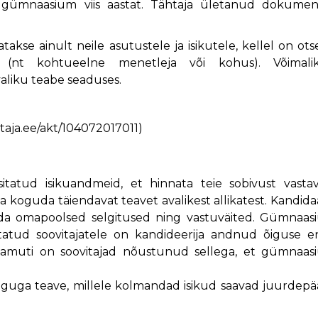
ab gümnaasium viis aastat. Tähtaja ületanud dokumen
kse ainult neile asutustele ja isikutele, kellel on ot
 (nt kohtueelne menetleja või kohus). Võimali
aliku teabe seaduses.
ataja.ee/akt/104072017011)
itatud isikuandmeid, et hinnata teie sobivust vasta
 koguda täiendavat teavet avalikest allikatest. Kandida
ada omapoolsed selgitused ning vastuväited. Gümnaas
tatud soovitajatele on kandideerija andnud õiguse e
 samuti on soovitajad nõustunud sellega, et gümnaas
guga teave, millele kolmandad isikud saavad juurdepä