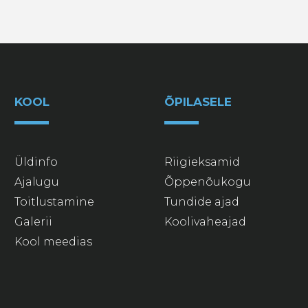
KOOL
ÕPILASELE
Üldinfo
Riigieksamid
Ajalugu
Õppenõukogu
Toitlustamine
Tundide ajad
Galerii
Koolivaheajad
Kool meedias