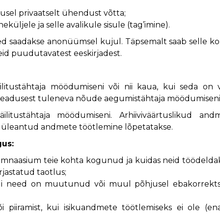
sel privaatselt ühendust võtta;
eküljele ja selle avalikule sisule (tag’imine).
d saadakse anonüümsel kujul. Täpsemalt saab selle k
eid puudutavatest eeskirjadest.
litustähtaja möödumiseni või nii kaua, kui seda on v
i seadusest tuleneva nõude aegumistähtaja möödumiseni
äilitustähtaja möödumiseni. Arhiiviväärtuslikud and
ing üleantud andmete töötlemine lõpetatakse.
gus:
gümnaasium teie kohta kogunud ja kuidas neid töödelda
rjastatud taotlus;
i need on muutunud või muul põhjusel ebakorrekts
iiramist, kui isikuandmete töötlemiseks ei ole (en