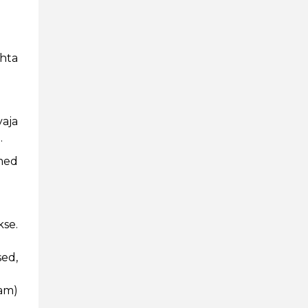
ohta
aja
.
med
kse.
ed,
am)