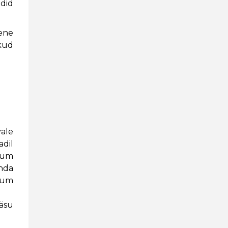
did
sene
kud
vale
adil
ium
nda
ium
äsu