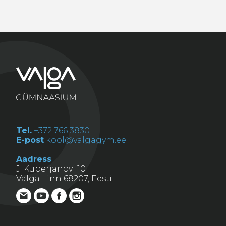
Tel.
+372 766 3830
E-post
kool@valgagym.ee
Aadress
J. Kuperjanovi 10
Valga Linn 68207, Eesti