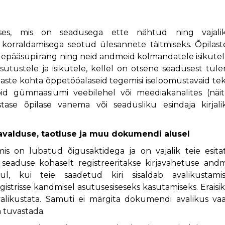
uses, mis on seadusega ette nähtud ning vajali
korraldamisega seotud ülesannete täitmiseks. Õpilast
pääsupiirang ning neid andmeid kolmandatele isikutel
sutustele ja isikutele, kellel on otsene seadusest tul
ilaste kohta õppetööalaseid tegemisi iseloomustavaid te
oid gümnaasiumi veebilehel või meediakanalites (näi
tase õpilase vanema või seadusliku esindaja kirjali
avalduse, taotluse ja muu dokumendi alusel
is on lubatud õigusaktidega ja on vajalik teie esit
seaduse kohaselt registreeritakse kirjavahetuse and
ul, kui teie saadetud kiri sisaldab avalikustamis
strisse kandmisel asutusesiseseks kasutamiseks. Eraisi
i avalikustata. Samuti ei märgita dokumendi avalikus va
ja tuvastada.