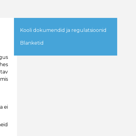
Kooli dokumendid ja regulatsioonid
Blanketid
igus
hes
htav
umis
a ei
meid