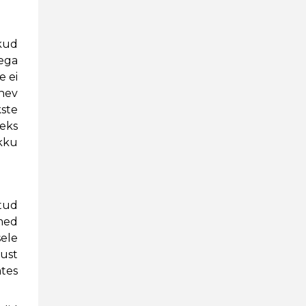
kud
ega
e ei
enev
kste
teks
kku
atud
med
ele
kust
ates