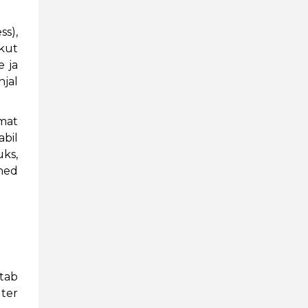
ss),
ikut
e ja
hjal
mat
abil
uks,
ned
tab
lter