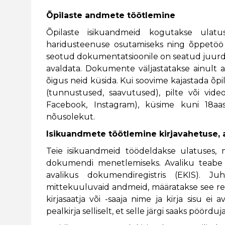
Õpilaste andmete töötlemine
Õpilaste isikuandmeid kogutakse ulat
haridusteenuse osutamiseks ning õppetöö 
seotud dokumentatsioonile on seatud juurde
avaldata. Dokumente väljastatakse ainult a
õigus neid küsida. Kui soovime kajastada õp
(tunnustused, saavutused), pilte või vide
Facebook, Instagram), küsime kuni 18aas
nõusolekut.
Isikuandmete töötlemine kirjavahetuse, 
Teie isikuandmeid töödeldakse ulatuses, m
dokumendi menetlemiseks. Avaliku teabe 
avalikus dokumendiregistris (EKIS). Juh
mittekuuluvaid andmeid, määratakse see regi
kirjasaatja või -saaja nime ja kirja sisu e
pealkirja selliselt, et selle järgi saaks pöördu