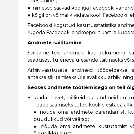
– keskmine));
● inimesed saavad kooliga Facebooki vahendu
● kõigil on võimalik viidata kooli Facebooki leh
Facebooki kogutud kasutusstatistika andme
lugeda Facebooki andmepoliitikast ja küpsis
Andmete säilitamine
Säilitame teie andmeid kas dokumendi säi
seadusest tuleneva ülesande täitmiseks võ
Arhiiviväärtuseta andmeid töödeldakse s
antakse säilitamiseks üle avalikku arhiivi n
Seoses andmete töötlemisega on teil õi
saada teavet, milliseid isikuandmeid on 
Teabe saamiseks tuleb koolile esitada allki
● nõuda oma andmete parandamist, ku
puudulikud või väärad;
● nõuda oma andmete kustutamist või p
õiguslikku alust;