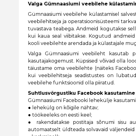
Valga Gümnaasiumi veebilehe külastami
Gümnaasiumi veebilehe külastamisel salvesta
veebilehitseja ja operatsioonisüsteemi tarkva
tuvastava teabega. Andmeid kogutakse selle
kui kaua seal viibitakse. Kogutud andmeid 
kooli veebilehte arendada ja külastajale 
Valga Gümnaasiumi veebileht kasutab püs
kasutajakogemust. Küpsised võivad olla lood
täiustame oma veebilehte (näiteks Faceboo
kui veebilehitseja seadistustes on lubat
veebilehe funktsioonid olla piiratud.
Suhtlusvõrgustiku Facebook kasutamine
Gümnaasiumi Facebooki lehekülje kasutamis
● lehekülg on kõigile nähtav;
● töökeeleks on eesti keel;
● rakendatakse postitaja sõnumi sisu aut
automaatselt üldteada solvavaid väljendeid s