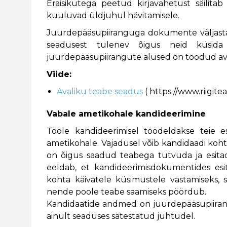
Eraisikutega peetud kirjavahetust säilit
kuuluvad üldjuhul hävitamisele.
Juurdepääsupiiranguga dokumente väljastata
seadusest tulenev õigus neid küsida
juurdepääsupiirangute alused on toodud av
Viide:
Avaliku teabe seadus
( https://www.riigite
Vabale ametikohale kandideerimine
Tööle kandideerimisel töödeldakse teie es
ametikohale. Vajadusel võib kandidaadi kohta
on õigus saadud teabega tutvuda ja esit
eeldab, et kandideerimisdokumentides esi
kohta käivatele küsimustele vastamiseks,
nende poole teabe saamiseks pöördub.
Kandidaatide andmed on juurdepääsupiiran
ainult seaduses sätestatud juhtudel.