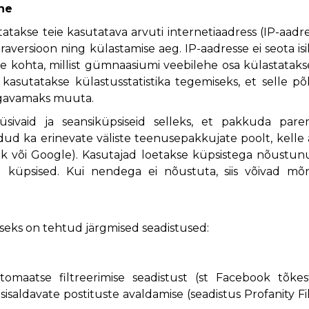
ne
takse teie kasutatava arvuti internetiaadress (IP-aadre
raversioon ning külastamise aeg. IP-aadresse ei seota is
 kohta, millist gümnaasiumi veebilehe osa külastataks
kasutatakse külastusstatistika tegemiseks, et selle põ
mugavamaks muuta.
ivaid ja seansiküpsiseid selleks, et pakkuda pare
ud ka erinevate väliste teenusepakkujate poolt, kelle 
k või Google). Kasutajad loetakse küpsistega nõustun
ud küpsised. Kui nendega ei nõustuta, siis võivad mõ
eks on tehtud järgmised seadistused:
omaatse filtreerimise seadistust (st Facebook tõkes
isaldavate postituste avaldamise (seadistus Profanity Fi