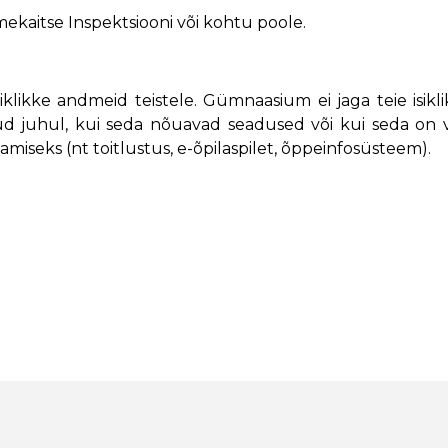
kaitse Inspektsiooni või kohtu poole.
klikke andmeid teistele. Gümnaasium ei jaga teie isikl
ud juhul, kui seda nõuavad seadused või kui seda on 
miseks (nt toitlustus, e-õpilaspilet, õppeinfosüsteem).