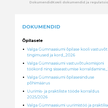
Dokumendid
Kooli dokumendid ja regulatsi
Kalender
Galerii
DOKUMENDID
Tule tööle
Õpilasele
Järelvalve
Valga Gümnaasiumi õpilase kooli vastuvõ
tingimused ja kord_2026
Valga Gümnaasiumi vastuvõtukomisjoni
töökord ning sisseastumise korraldamine
Valga Gümnaasiumi õpilasesinduse
põhimäärus
Uurimis- ja praktiliste tööde korraldus
2025/2026
Valga Gümnaasiumi uurimistöö ja praktilis