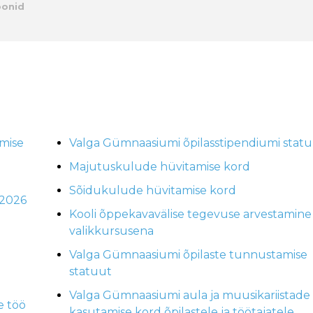
oonid
tmise
Valga Gümnaasiumi õpilasstipendiumi stat
Majutuskulude hüvitamise kord
Sõidukulude hüvitamise kord
_2026
Kooli õppekavavälise tegevuse arvestamine
valikkursusena
Valga Gümnaasiumi õpilaste tunnustamise
statuut
Valga Gümnaasiumi aula ja muusikariistade
e töö
kasutamise kord õpilastele ja töötajatele