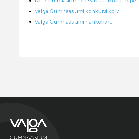
Riigigümnaasiumite kvaliteedikokkulepe
Valga Gümnaasiumi konkursi kord
Valga Gümnaasiumi hankekord