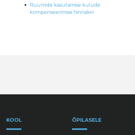
Ruumide kasutamise kulude
kompenseerimise hinnakiri
KOOL
ÕPILASELE